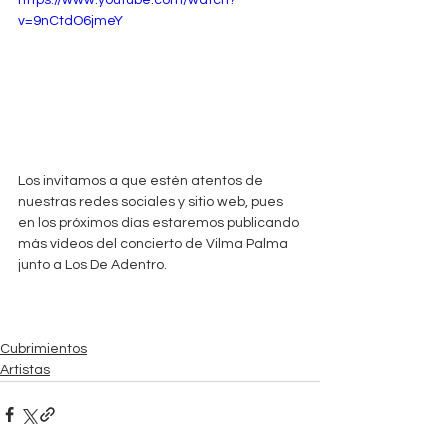
https://www.youtube.com/watch?
v=9nCtdO6jmeY
Los invitamos a que estén atentos de 
nuestras redes sociales y sitio web, pues 
en los próximos días estaremos publicando 
más vídeos del concierto de Vilma Palma 
junto a Los De Adentro.
Cubrimientos
Artistas