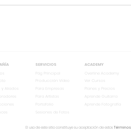
[OCT 12] Los 15 años del
[MAY
Fiura: Conoce el cartel
Colo
oficial y los horarios de
muy
este año
AÑÍA
SERVICIOS
ACADEMY
ros
Pág Principal
Overline Academy
cto
Producción Vídeo
Ver Cursos
 y Aliados
Para Empresas
Planes y Precios
oradores
Para Artistas
Aprende Guitarra
cciones
Portafolio
Aprende Fotografía
nces
Sesiones de Fotos
El uso de este sitio constituye su aceptación de estos
Términos