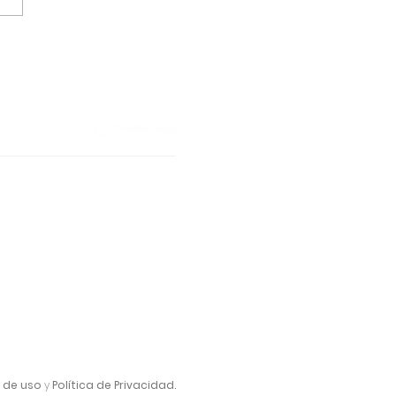
 26] Kudai en Cali,
mbia | Un regreso
 esperado
 de uso
y
Política de Privacidad.