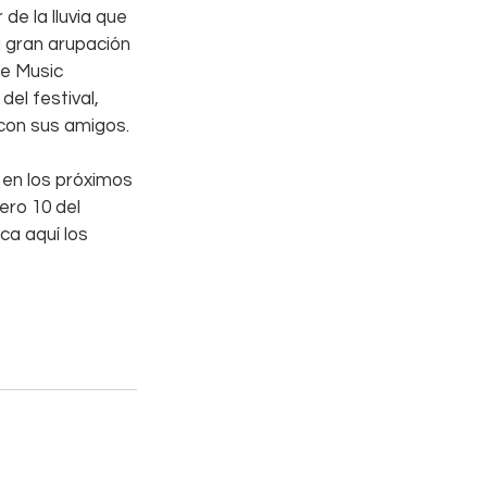
de la lluvia que 
a gran arupación 
e Music 
l festival, 
con sus amigos. 
 en los próximos 
ro 10 del 
ca aquí los 