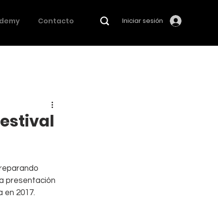
demy
Contacto
Iniciar sesión
estival
preparando 
a presentación 
 en 2017. 