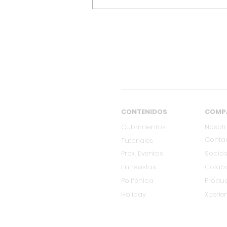
[AGO 17] Marc Anthony
estará en Palmira junto a
Yeison Jimenez, Luis
Alfonso y Soley
CONTENIDOS
COMP
Cubrimientos
Nosot
Conta
Tutoriales
Prox. Eventos
Socios
Entrevistas
Colab
Polifónica
Produ
Holiday
Xperie