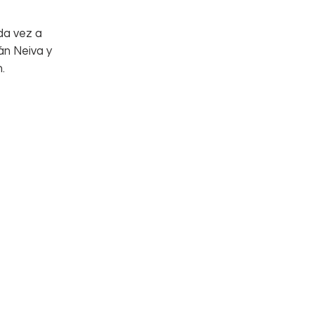
a vez a 
án Neiva y 
.