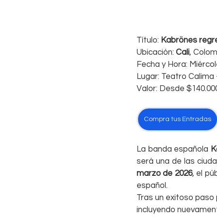
Título: 
Kabrönes regre
Ubicación: 
Cali
, Colom
Fecha y Hora: Miércol
Lugar: Teatro Calima 
Valor: Desde $140.00
Compra tus Entradas
La banda española 
K
será una de las ciud
marzo de 2026
, el p
español.
Tras un exitoso paso 
incluyendo nuevamente