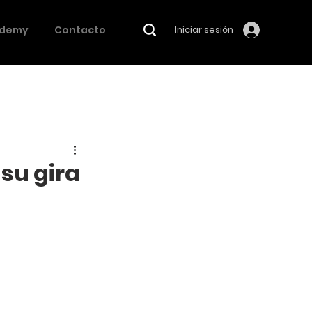
demy
Contacto
Iniciar sesión
su gira