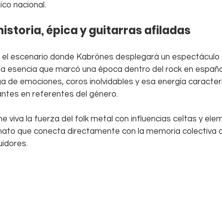
ico nacional.
istoria, épica y guitarras afiladas
á el escenario donde Kabrönes desplegará un espectáculo
 la esencia que marcó una época dentro del rock en español
 de emociones, coros inolvidables y esa energía caracterí
rantes en referentes del género.
 viva la fuerza del folk metal con influencias celtas y ele
rmato que conecta directamente con la memoria colectiva d
idores.