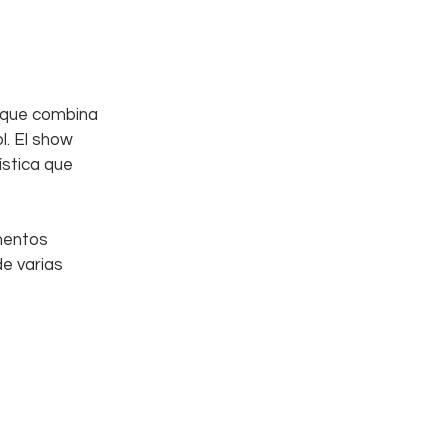
 que combina 
. El show 
stica que 
mentos 
e varias 