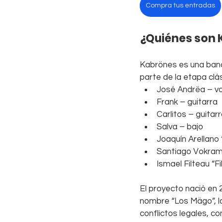
Compra tus entradas
¿Quiénes son
Kabrönes es una band
parte de la etapa cl
José Andrëa – v
Frank – guitarra
Carlitos – guitar
Salva – bajo
Joaquín Arellano 
Santiago Vokram 
Ismael Filteau “F
El proyecto nació en 
nombre “Los Mägo”, l
conflictos legales, co