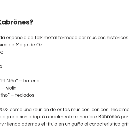
 Kabrönes?
a española de folk metal formada por músicos históricos 
ásica de Mägo de Oz:
oz
ra
“El Niño” – batería
– violín
iltho” – teclados
2023 como una reunión de estos músicos icónicos. Inicialme
a agrupación adoptó oficialmente el nombre 
Kabrönes
 par
nvirtiendo además el título en un guiño al característico gri