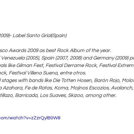
2009)- Label Santo Grial(Spain) 
co Awards 2009 as best Rock Album of the year.
Venezuela (2005), Spain (2007, 2008) and Germany (2009) par
ls like Gilman Fest, Festival Derrame Rock, Festival Extrem
ck, Festival Villena Suena, entre otros.
stages with bands like Die Totten Hosen, Barón Rojo, Molot
 Azahara, Fe de Ratas, Koma, Mojinos Escozios, Avalanch,
tillazo, Barricada, Los Suaves, Skizoo, among other.
.com/watch?v=zZzrQylB0W8