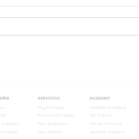
[MAR 18] Kabrönes
[OC
regresa a Cali con su
regr
gira Colombia 2026
Col
AÑÍA
SERVICIOS
ACADEMY
ros
Pág Principal
Overline Academy
cto
Producción Vídeo
Ver Cursos
 y Aliados
Para Empresas
Planes y Precios
oradores
Para Artistas
Aprende Guitarra