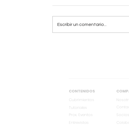
Escribir un comentario...
[FEB 27] VICO C llega a
Cali con su única
presentación en
Colombia
CONTENIDOS
COMP
Cubrimientos
Nosot
Conta
Tutoriales
Prox. Eventos
Socios
Entrevistas
Colab