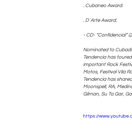
. Cubaneo Award. 
. D´Arte Award. 
- CD- “Confidencial” (
Nominated to Cubadis
Tendencia has toured 
important Rock Festiva
Motos, Festival Vila Ro
Tendencia has shared 
Moonspell, RA, Medina
Gilman, Su Ta Gar, Ga
https://www.youtube