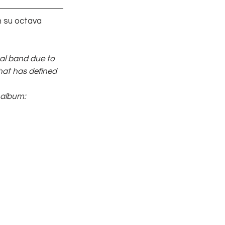
n su octava 
tal band due to 
hat has defined 
 album: