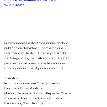
https://www.youtube.com/watch?
v=ixt2tj4oXtc
Próximamente estaremos anunciando la 
publicación del vídeo cubrimiento que 
realizamos al festival Calibre y Cruzada 
del Fuego 2017, los invitamos a que estén 
pendientes de nuestras redes sociales 
dónde pondremos algunos adelantos.
Créditos
Producción: Overline Music | True Spot
Dirección: David Pantoja
Música: Fernando Salgar | Alejandro Cuervo
Cámaras: Alejandro Garzón, Christian 
Benavides, David Pantoja