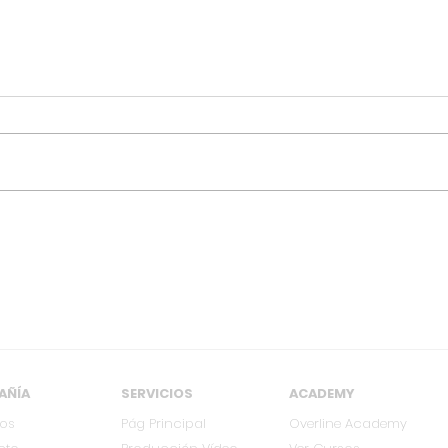
[MAR 18] Kabrönes
[OC
regresa a Cali con su
regr
gira Colombia 2026
Col
AÑÍA
SERVICIOS
ACADEMY
ros
Pág Principal
Overline Academy