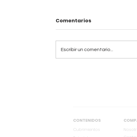
Comentarios
Escribir un comentario...
[FEB 27] VICO C llega a
Cali con su única
presentación en
Colombia
CONTENIDOS
COMP
Cubrimientos
Nosot