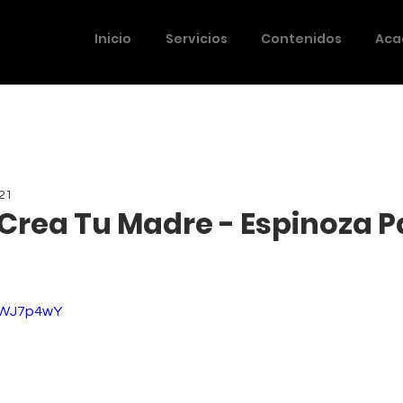
Inicio
Servicios
Contenidos
Aca
021
 Crea Tu Madre - Espinoza P
8tWJ7p4wY