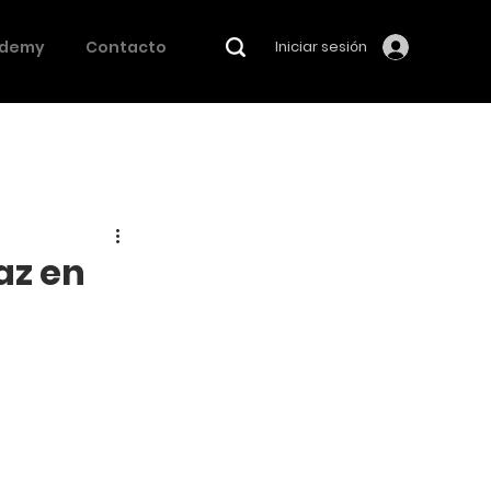
demy
Contacto
Iniciar sesión
az en