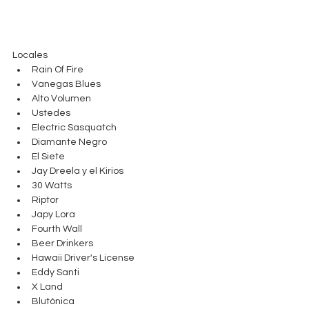
Locales
Rain Of Fire
Vanegas Blues
Alto Volumen
Ustedes
Electric Sasquatch
Diamante Negro
El Siete
Jay Dreela y el Kirios
30 Watts
Riptor
Japy Lora
Fourth Wall
Beer Drinkers
Hawaii Driver's License
Eddy Santi
X Land
Blutónica