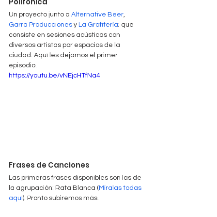
Polifónica
Un proyecto junto a 
Alternative Beer
, 
Garra Producciones
 y 
La Grafitería
; que 
consiste en sesiones acústicas con 
diversos artistas por espacios de la 
ciudad. Aquí les dejamos el primer 
episodio.
https://youtu.be/vNEjcHTfNa4
Frases de Canciones
Las primeras frases disponibles son las de 
la agrupación: Rata Blanca (
Míralas todas 
aquí
). Pronto subiremos más.