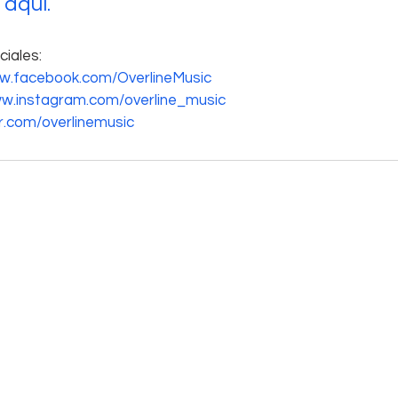
c aquí.
iales: 
ww.facebook.com/OverlineMusic
ww.instagram.com/overline_music
er.com/overlinemusic