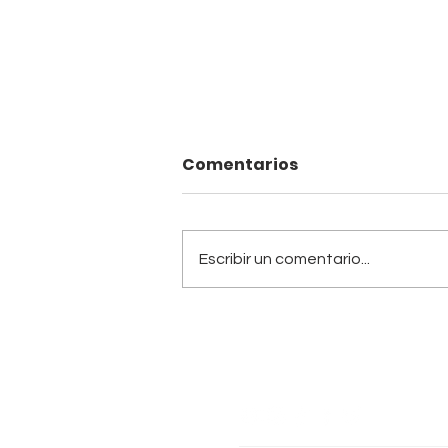
Comentarios
Escribir un comentario...
[FEB 27] VICO C llega a
Cali con su única
presentación en
Colombia