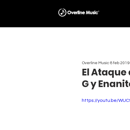
Overline Music
8 feb 2019
El Ataque
G y Enani
https://youtu.be/WU