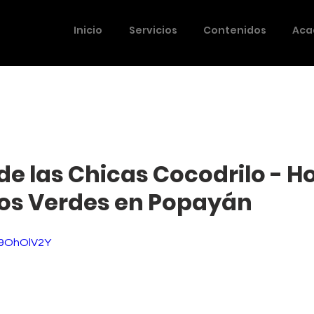
Inicio
Servicios
Contenidos
Aca
 de las Chicas Cocodrilo - 
tos Verdes en Popayán
C9OhOlV2Y