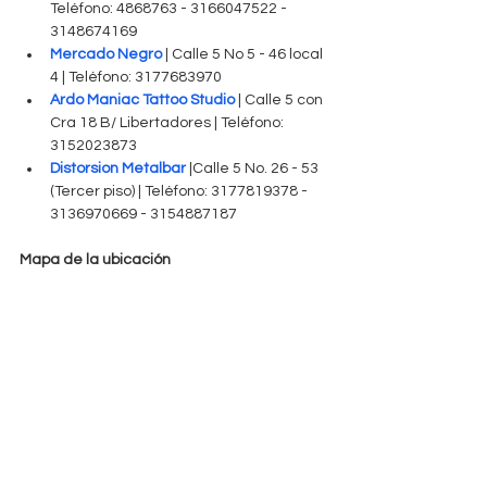
Teléfono: 4868763 - 3166047522 - 
3148674169   
Mercado Negro 
| Calle 5 No 5 - 46 local 
4 | Teléfono: 3177683970   
Ardo Maniac Tattoo Studio
 | Calle 5 con 
Cra 18 B/ Libertadores | Teléfono: 
3152023873   
Distorsion Metalbar
 |Calle 5 No. 26 - 53 
(Tercer piso) | Teléfono: 3177819378 - 
3136970669 - 3154887187 
Mapa de la ubicación