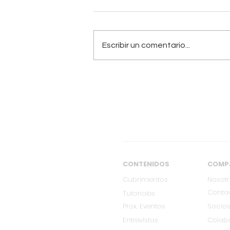
Escribir un comentario...
[FEB 27] VICO C llega a
Cali con su única
presentación en
Colombia
CONTENIDOS
COMP
Cubrimientos
Nosot
Conta
Tutoriales
Prox. Eventos
Socios
Entrevistas
Colab