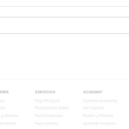
[MAR 18] Kabrönes
[OC
regresa a Cali con su
regr
gira Colombia 2026
Col
AÑÍA
SERVICIOS
ACADEMY
ros
Pág Principal
Overline Academy
cto
Producción Vídeo
Ver Cursos
 y Aliados
Para Empresas
Planes y Precios
oradores
Para Artistas
Aprende Guitarra