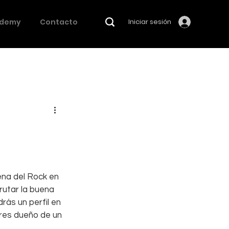
demy
Contacto
Iniciar sesión
ena del Rock en 
utar la buena 
rás un perfil en 
 eres dueño de un 