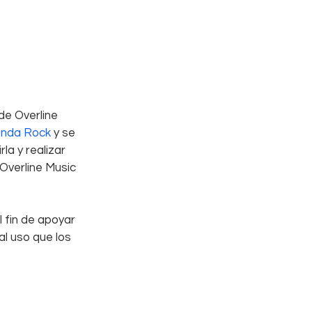
de Overline 
nda Rock 
y se 
a y realizar 
Overline Music 
 fin de apoyar 
l uso que los 