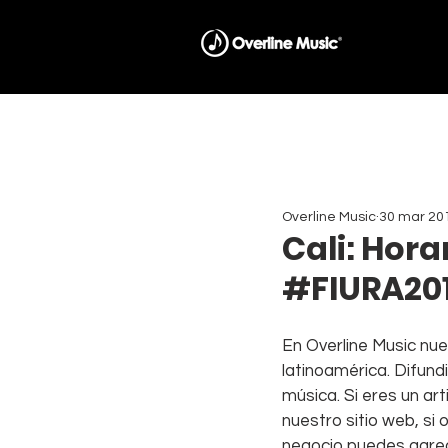
Overline Music
30 mar 20
Cali: Hora
#FIURA20
En Overline Music nue
latinoamérica. Difund
música. Si eres un ar
nuestro sitio web, si
negocio puedes agreg