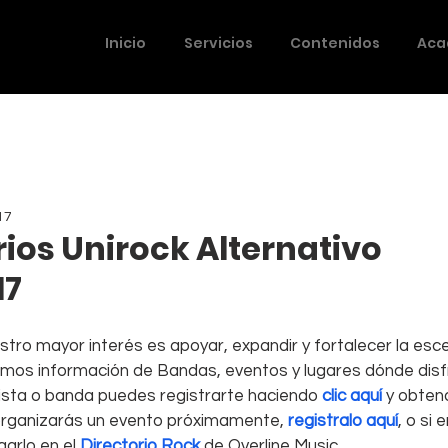
Inicio
Servicios
Contenidos
Aca
17
rios Unirock Alternativo
17
stro mayor interés es apoyar, expandir y fortalecer la esc
imos información de Bandas, eventos y lugares dónde disfr
tista o banda puedes registrarte haciendo 
clic aquí 
y obtend
 organizarás un evento próximamente, 
registralo aquí
, o si
arlo en el 
Directorio Rock
 de Overline Music.