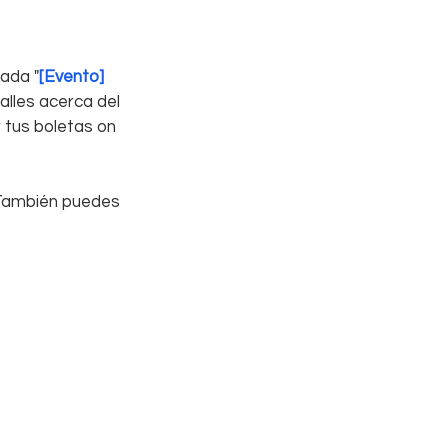
ada "
[Evento] 
lles acerca del 
 tus boletas on 
 También puedes 