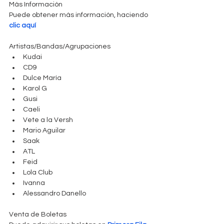
Más Información
Puede obtener más información, haciendo 
clic aquí
Artistas/Bandas/Agrupaciones 
Kudai  
CD9  
Dulce María  
Karol G  
Gusi  
Caeli  
Vete a la Versh  
Mario Aguilar  
Saak  
ATL  
Feid  
Lola Club  
Ivanna  
Alessandro Danello 
Venta de Boletas