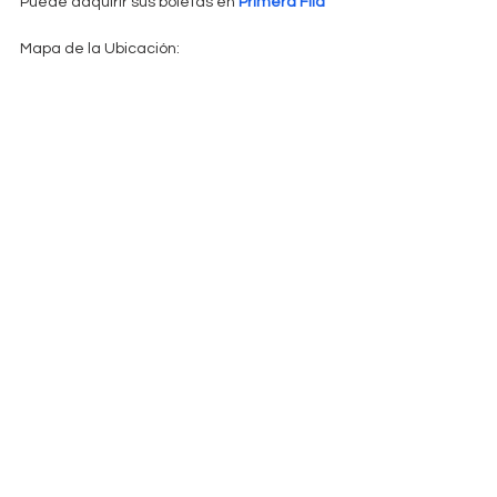
Puede adquirir sus boletas en 
Primera Fila
Mapa de la Ubicación: