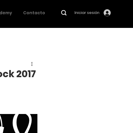
demy
Contacto
Iniciar sesión
ock 2017