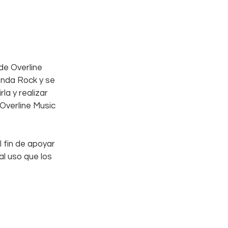
de Overline 
enda Rock y se 
a y realizar 
 Overline Music 
 fin de apoyar 
l uso que los 