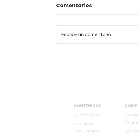
Comentarios
Escribir un comentario...
Presentamos el primer
episodio de Overline
Xperiences: Cervezas
Kalima
CONTENIDOS
COMP
Cubrimientos
Nosot
Conta
Tutoriales
Prox. Eventos
Socios