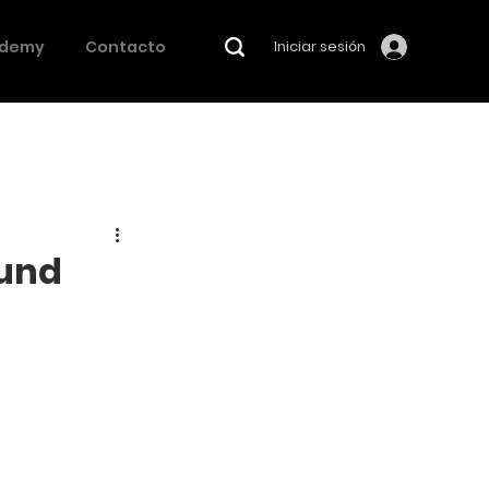
demy
Contacto
Iniciar sesión
ound