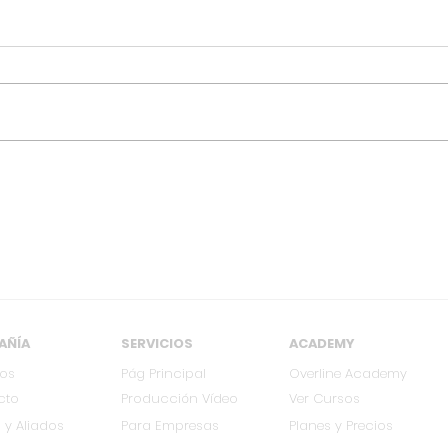
Entrevista con Kraken |
Entr
Cali, Colombia 2018
Utho
FIUR
AÑÍA
SERVICIOS
ACADEMY
ros
Pág Principal
Overline Academy
cto
Producción Vídeo
Ver Cursos
 y Aliados
Para Empresas
Planes y Precios