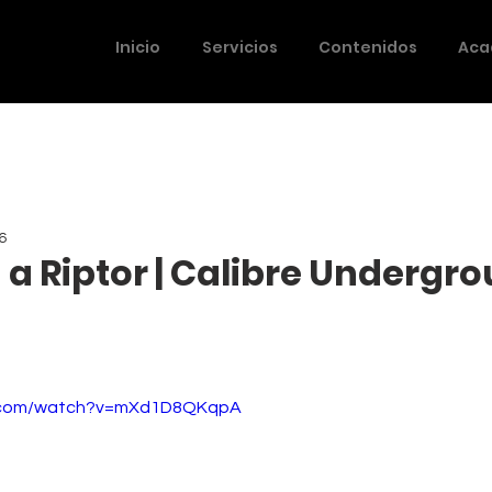
Inicio
Servicios
Contenidos
Aca
6
 a Riptor | Calibre Undergr
e.com/watch?v=mXd1D8QKqpA