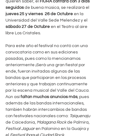
quieren saber, el 
FIURA contará con 3 días 
seguidos
 de buena música, se realizará el 
jueves 25 y viernes  26 de Octubre
 en la 
Universidad del Valle Sede Melendez y el 
sábado 27 de Octubre
 en el Teatro al aire 
libre Los Cristales. 
Para este año el festival no contó con una 
convocatoria como en sus ediciones 
pasadas, pues como lo mencionamos 
anteriormente ¡Será una gran fiesta! por 
ende, fueron invitadas algunas de las 
bandas que participaron en los procesos 
anteriores y que trabajan continuamente 
por la escena musical del Valle del Cauca. 
Aún así 
faltan muchos anuncios más
, pues 
además de las bandas internacionales, 
también habrán intercambios de bandas 
con festivales nacionales como: 
Taiquenaju
de Caicedonia, 
Malagana Rock
 de Palmira, 
Festival Jaguar
 en Palomino en la Guajira y 
el 
Festival Ibagué Ciudad Rock.