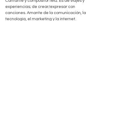
Cantante y compositor feliz. Es de viajes y 
experiencias; de crear/expresar con 
canciones. Amante de la comunicación, la 
tecnología, el marketing y la internet. 
Apasionado por el funk, el rock, el soul y el 
pop. Es colombiano; Nació en Cali, ciudad 
conocida como la sucursal del cielo. Le 
gusta la naturaleza, los elementales el sol, 
el mar azul, la tierra. Las canciones que 
compone hablan de eso. Compone para él, 
sin pretensiones para tomar fotografías 
musicales de momentos especiales o 
tristes. Su abuela influyó en parte en su 
pasión por la música. Ella le decía que si 
aprendía a tocar guitarra lo invitarían a 
todas las fiestas; y así ha sido. También su 
abuela tuvo que ver en la elección del 
nombre para su proyecto musical: «para 
donde va con esa facha!» y la facha nació: 
David y La Facha.
// Chontaduro - David y la facha