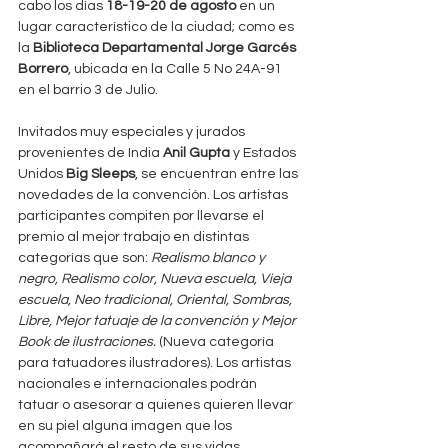
cabo los días 
18-19-20 de agosto
 en un 
lugar característico de la ciudad; como es 
la 
Biblioteca Departamental Jorge Garcés 
Borrero
, ubicada en la Calle 5 No 24A-91 
en el barrio 3 de Julio. 
Invitados muy especiales y jurados 
provenientes de India 
Anil Gupta
 y Estados 
Unidos 
Big Sleeps
, se encuentran entre las 
novedades de la convención. Los artistas 
participantes compiten por llevarse el 
premio al mejor trabajo en distintas 
categorías que son: 
Realismo blanco y 
negro, Realismo color, Nueva escuela, Vieja 
escuela, Neo tradicional, Oriental, Sombras, 
Libre, Mejor tatuaje de la convención y Mejor 
Book de ilustraciones.
 (Nueva categoría 
para tatuadores ilustradores). Los artistas 
nacionales e internacionales podrán 
tatuar o asesorar a quienes quieren llevar 
en su piel alguna imagen que los 
acompañará el resto de sus vidas.