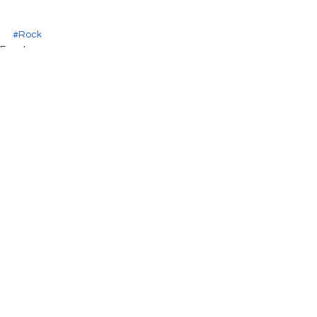
#Rock
Eventos
Artículos
Ver todo
Entradas relacionadas