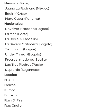
Nervosa (Brasil)
 Juana La Rodillona (México)
 Erich (México)
 Mare Cabal (Panamá)
Nacionales
 Revólver Plateado (Bogotá)
 La Mari (Pasto)
 La Doble A (Medellín)
 La Severa Matacera (Bogotá)
 Zentrópico (Ibagué)
 Under Threat (Bogotá)
 Procrastimadores (Sevilla)
 Las Tres Piedras (Pasto)
 Izquierdo (Sogamoso)
Locales
N.O.F.E
Maikcel
Kümori
Entreco
Rain Of Fire
Rap Criollo