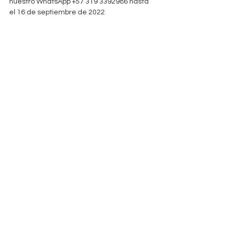
nuestro WhatsApp +57 319 3392986 hasta 
el 16 de septiembre de 2022
Nos vemos en el FIURA 2022 - sueños de 
cambio
Este 30 de septiembre y 1 de octubre de 
2022 en la Universidad del Valle Meléndez
Información sujeta a los términos de uso 
de Overline Music.
FIURA
Eventos
Artículos