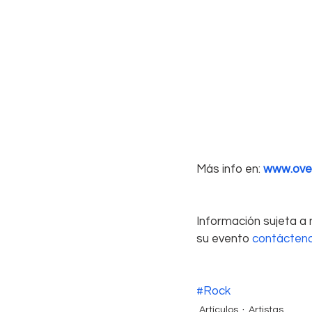
Más info en: 
www.over
Información sujeta a 
su evento 
contácten
#Rock
Artículos
Artistas