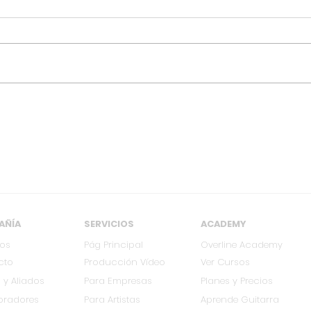
[MAR 18] Kabrönes
[OC
regresa a Cali con su
regr
gira Colombia 2026
Col
AÑÍA
SERVICIOS
ACADEMY
ros
Pág Principal
Overline Academy
cto
Producción Vídeo
Ver Cursos
 y Aliados
Para Empresas
Planes y Precios
oradores
Para Artistas
Aprende Guitarra