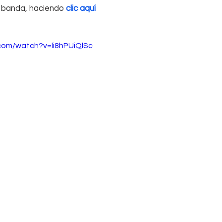
 banda, haciendo 
clic aquí
com/watch?v=li8hPUiQlSc