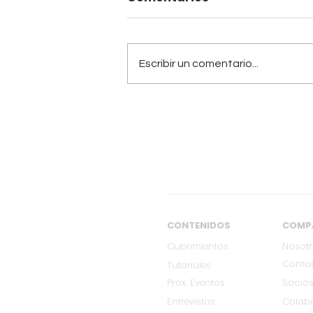
Escribir un comentario...
[FEB 27] VICO C llega a
Cali con su única
presentación en
Colombia
CONTENIDOS
COMP
Cubrimientos
Nosot
Conta
Tutoriales
Prox. Eventos
Socios
Entrevistas
Colab