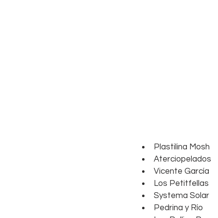
Plastilina Mosh  
Aterciopelados  
Vicente García  
Los Petitfellas  
Systema Solar  
Pedrina y Río  