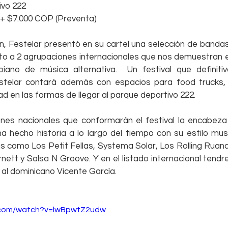
ivo 222
 + $7.000 COP (Preventa)
n, Festelar presentó en su cartel una selección de bandas
to a 2 agrupaciones internacionales que nos demuestran e
biano de música alternativa.  Un festival que definiti
telar contará además con espacios para food trucks, z
ad en las formas de llegar al parque deportivo 222. 
ones nacionales que conformarán el festival la encabeza
a hecho historia a lo largo del tiempo con su estilo mus
s como Los Petit Fellas, Systema Solar, Los Rolling Ruanas
rnett y Salsa N Groove. Y en el listado internacional tendre
al dominicano Vicente García. 
.com/watch?v=lwBpwtZ2udw