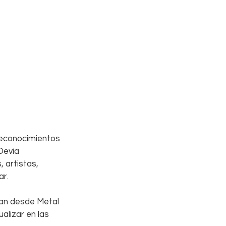
reconocimientos 
Devia 
 artistas, 
ar.
an desde Metal 
alizar en las 