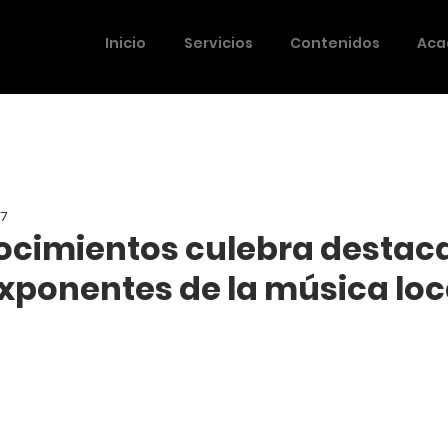
Inicio
Servicios
Contenidos
Aca
17
ocimientos culebra destaca
exponentes de la música loc