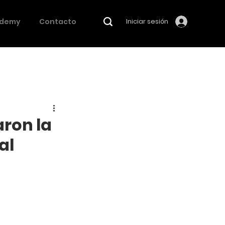
demy
Contacto
Iniciar sesión
ron la
al